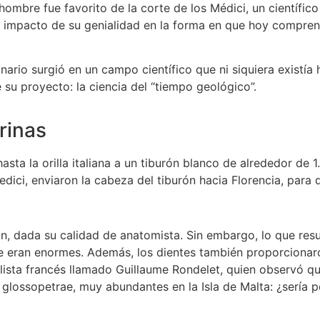
ombre fue favorito de la corte de los Médici, un científico
 El impacto de su genialidad en la forma en que hoy compren
nario surgió en un campo científico que ni siquiera existí
e su proyecto: la ciencia del “tiempo geológico”.
rinas
sta la orilla italiana a un tiburón blanco de alrededor de
ci, enviaron la cabeza del tiburón hacia Florencia, para que
n, dada su calidad de anatomista. Sin embargo, lo que resul
e eran enormes. Además, los dientes también proporcionaro
alista francés llamado Guillaume Rondelet, quien observó q
ossopetrae, muy abundantes en la Isla de Malta: ¿sería po